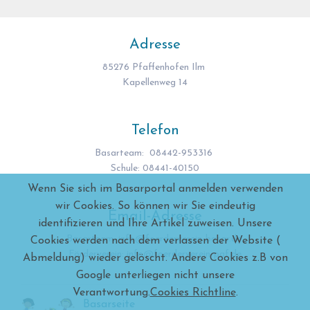
Adresse
85276 Pfaffenhofen Ilm
Kapellenweg 14
Telefon
Basarteam: 08442-953316
Schule: 08441-40150
Wenn Sie sich im Basarportal anmelden verwenden
wir Cookies. So können wir Sie eindeutig
Email-Adresse
identifizieren und Ihre Artikel zuweisen. Unsere
Basarteam: info@foerderverein-basar.de.
Cookies werden nach dem verlassen der Website (
Förderverein: info@foerderverein-paf.de
Abmeldung) wieder gelöscht. Andere Cookies z.B von
Google unterliegen nicht unsere
Verantwortung.
Cookies Richtline
.
Basarseite